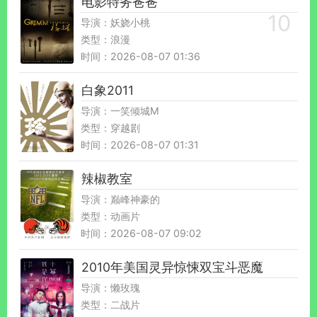
电影特务爸爸
导演：妖娆小桃
类型：浪漫
时间：2026-08-07 01:36
白象2011
导演：一笑倾城M
类型：穿越剧
时间：2026-08-07 01:31
辣椒教室
导演：巅峰神豪的
类型：动画片
时间：2026-08-07 09:02
2010年美国灵异惊悚双宝斗恶魔
导演：懒玫瑰
类型：二战片